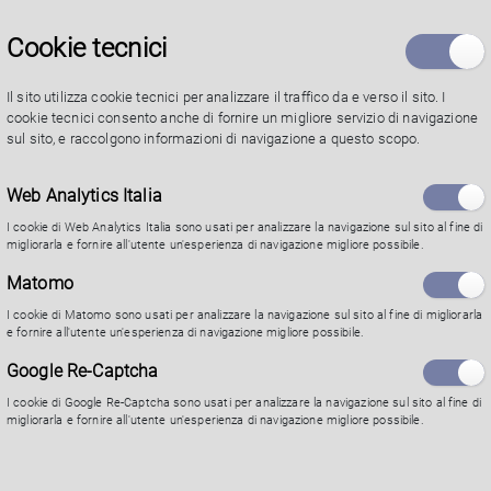
Montanara - tematiche educative.
Cookie tecnici
Il sito utilizza cookie tecnici per analizzare il traffico da e verso il sito. I
Il percorso mira alla conoscenza del contesto e alla
cookie tecnici consento anche di fornire un migliore servizio di navigazione
sul sito, e raccolgono informazioni di navigazione a questo scopo.
conoscenza delle basi di progettazione di interventi
educativi per il sostegno dei minori e delle famiglie
Web Analytics Italia
I cookie di Web Analytics Italia sono usati per analizzare la navigazione sul sito al fine di
migliorarla e fornire all'utente un'esperienza di navigazione migliore possibile.
Per candidarsi occorre inviare una email a
Matomo
tirocini@comune.parma.it, allegando il proprio CV
I cookie di Matomo sono usati per analizzare la navigazione sul sito al fine di migliorarla
e fornire all'utente un'esperienza di navigazione migliore possibile.
oppure scrivere nello spazio dedicato ai contatti.
Google Re-Captcha
I cookie di Google Re-Captcha sono usati per analizzare la navigazione sul sito al fine di
migliorarla e fornire all'utente un'esperienza di navigazione migliore possibile.