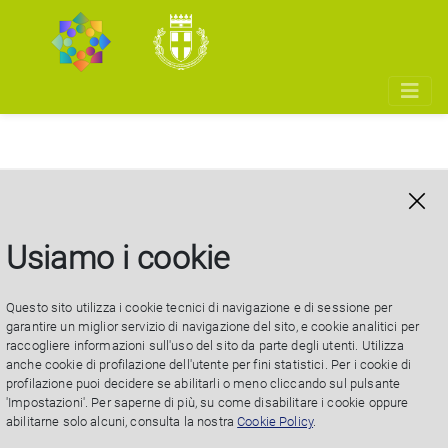
Tirocinio curriculare
Settore Sociale S.O.
Usiamo i cookie
Genitorialità
Questo sito utilizza i cookie tecnici di navigazione e di sessione per
garantire un miglior servizio di navigazione del sito, e cookie analitici per
raccogliere informazioni sull'uso del sito da parte degli utenti. Utilizza
anche cookie di profilazione dell'utente per fini statistici. Per i cookie di
profilazione puoi decidere se abilitarli o meno cliccando sul pulsante
'Impostazioni'. Per saperne di più, su come disabilitare i cookie oppure
Aperta 1 posizione per un percorso curriculare
abilitarne solo alcuni, consulta la nostra
Cookie Policy
.
universitario all'interno del Polo Territoriale