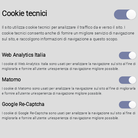
introdotta nel contesto e conoscerà le attività del
Cookie tecnici
Servizio Sociale Area Minore e Famiglie presso il
Polo Pablo.
Il sito utilizza cookie tecnici per analizzare il traffico da e verso il sito. I
cookie tecnici consento anche di fornire un migliore servizio di navigazione
sul sito, e raccolgono informazioni di navigazione a questo scopo.
L'annuncio è riservato a iscritti al CdL in Servzio
Web Analytics Italia
Sociale- Triennale.
I cookie di Web Analytics Italia sono usati per analizzare la navigazione sul sito al fine di
migliorarla e fornire all'utente un'esperienza di navigazione migliore possibile.
Matomo
Se vuoi candidarti iscriviti
direttamente mediante il
I cookie di Matomo sono usati per analizzare la navigazione sul sito al fine di migliorarla
e fornire all'utente un'esperienza di navigazione migliore possibile.
Bando dell'Università
, se vuoi solo chiedere delle
informazioni scrivici mediante la sezione contatti
Google Re-Captcha
indicando il codice dell'annuncio.
I cookie di Google Re-Captcha sono usati per analizzare la navigazione sul sito al fine di
migliorarla e fornire all'utente un'esperienza di navigazione migliore possibile.