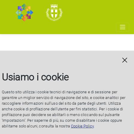
Tirocinio Curriculare
cod. 12/23
Usiamo i cookie
Questo sito utilizza i cookie tecnici di navigazione e di sessione per
garantire un miglior servizio di navigazione del sito, e cookie analitici per
raccogliere informazioni sull'uso del sito da parte degli utenti. Utilizza
Settore Sociale - Polo Pablo
anche cookie di profilazione dell'utente per fini statistici. Per i cookie di
profilazione puoi decidere se abilitarli o meno cliccando sul pulsante
'Impostazioni'. Per saperne di più, su come disabilitare i cookie oppure
abilitarne solo alcuni, consulta la nostra
Cookie Policy
.
Aperta una posizione per una figura che sarà