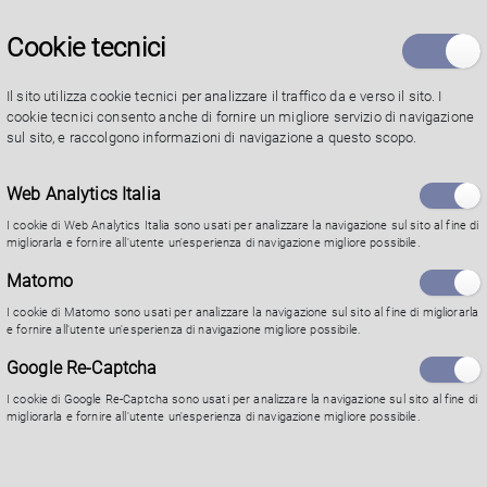
CDL in Scienze dell'Educazione e dei Processi
Cookie tecnici
Formativi.
Il sito utilizza cookie tecnici per analizzare il traffico da e verso il sito. I
cookie tecnici consento anche di fornire un migliore servizio di navigazione
sul sito, e raccolgono informazioni di navigazione a questo scopo.
Di seguito i Nidi d’Infanzia coinvolti:
Web Analytics Italia
I cookie di Web Analytics Italia sono usati per analizzare la navigazione sul sito al fine di
migliorarla e fornire all'utente un'esperienza di navigazione migliore possibile.
Nido d’Infanzia Acquerello, Stradello S. Girolamo
15/a
Matomo
I cookie di Matomo sono usati per analizzare la navigazione sul sito al fine di migliorarla
Nido d’Infanzia Brucoverde, Via Pescara 5/a
e fornire all'utente un'esperienza di navigazione migliore possibile.
Google Re-Captcha
Nido d’infanzia Fiocco di Neve, Via Pini 14/a
I cookie di Google Re-Captcha sono usati per analizzare la navigazione sul sito al fine di
migliorarla e fornire all'utente un'esperienza di navigazione migliore possibile.
Nido d’Infanzia Le Nuvole, V.lo Grossardi 7/a
Nido d’Infanzia Mappamondo, Via Aristotele 7/a