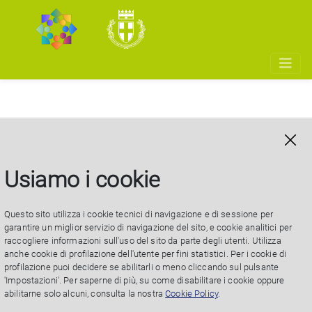
Tirocinio Curriculare
Settore Educativo
Usiamo i cookie
Questo sito utilizza i cookie tecnici di navigazione e di sessione per
garantire un miglior servizio di navigazione del sito, e cookie analitici per
raccogliere informazioni sull'uso del sito da parte degli utenti. Utilizza
Aperte 10 posizioni presso il Settore Educativo
anche cookie di profilazione dell'utente per fini statistici. Per i cookie di
profilazione puoi decidere se abilitarli o meno cliccando sul pulsante
'Impostazioni'. Per saperne di più, su come disabilitare i cookie oppure
abilitarne solo alcuni, consulta la nostra
Cookie Policy
.
La notizia è riservata a studenti che frequentano il