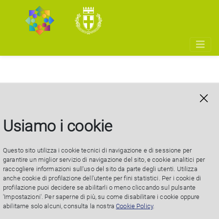
Assessore
Usiamo i cookie
Questo sito utilizza i cookie tecnici di navigazione e di sessione per
Lorenzo Lavagetto
garantire un miglior servizio di navigazione del sito, e cookie analitici per
raccogliere informazioni sull'uso del sito da parte degli utenti. Utilizza
Ha conseguito la maturità classica ed è laureato in
anche cookie di profilazione dell'utente per fini statistici. Per i cookie di
profilazione puoi decidere se abilitarli o meno cliccando sul pulsante
Giurisprudenza con lode, con una tesi in Diritto
'Impostazioni'. Per saperne di più, su come disabilitare i cookie oppure
Costituzionale. Avvocato, dal 2002 è iscritto all’Ordine
abilitarne solo alcuni, consulta la nostra
Cookie Policy
.