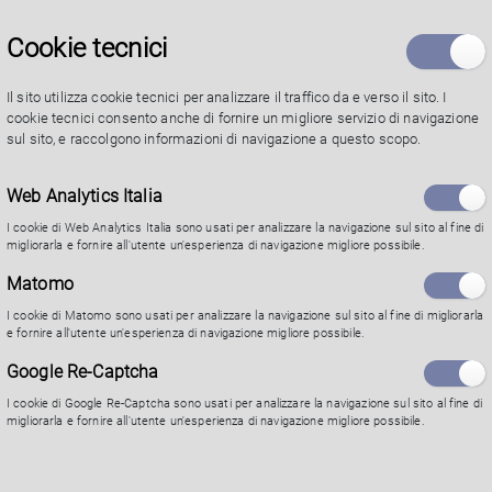
degli avvocati di Parma. Ha frequentato numerosi corsi
di preparazione, in particolare nel 2007/2008 il Master
Cookie tecnici
in Diritto tributario “Berliri” all’Università di Bologna.
Tra il 2013 ed il 2017 è stato segretario cittadino del PD
Il sito utilizza cookie tecnici per analizzare il traffico da e verso il sito. I
cookie tecnici consento anche di fornire un migliore servizio di navigazione
e ha ricoperto il ruolo di capogruppo nel Consiglio
sul sito, e raccolgono informazioni di navigazione a questo scopo.
Comunale di Parma nel mandato 2017 – 2022.
Web Analytics Italia
Assessore
I cookie di Web Analytics Italia sono usati per analizzare la navigazione sul sito al fine di
migliorarla e fornire all'utente un'esperienza di navigazione migliore possibile.
Matomo
I cookie di Matomo sono usati per analizzare la navigazione sul sito al fine di migliorarla
e fornire all'utente un'esperienza di navigazione migliore possibile.
Google Re-Captcha
Contatti
I cookie di Google Re-Captcha sono usati per analizzare la navigazione sul sito al fine di
migliorarla e fornire all'utente un'esperienza di navigazione migliore possibile.
Il Comune di Parma
Posta elettronica certificata
URP